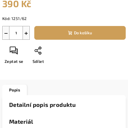
390 Kč
Měrná
Kód:
1251/62
cena:
−
+
Do košíku
Zeptat se
Sdílet
Popis
Detailní popis produktu
Materiál