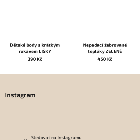
Dětské body s krátkým
Nepadací žebrované
rukávem LIŠKY
tepláky ZELENÉ
390 Kč
450 Kč
Z
á
p
Instagram
a
t
í
Sledovat na Instagramu