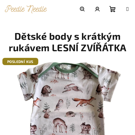
Přejít
na
obsah
Nákupn
Hledat
Přihlášení
Dětské body s krátkým
košík
rukávem LESNÍ ZVÍŘÁTKA
POSLEDNÍ KUS