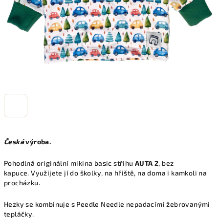
Česká
výroba.
Pohodlná originální mikina basic střihu
AUTA 2
, bez
kapuce. Využijete jí do školky, na hřiště, na doma i kamkoli na
procházku.
Hezky se kombinuje s Peedle Needle nepadacími žebrovanými
tepláčky.