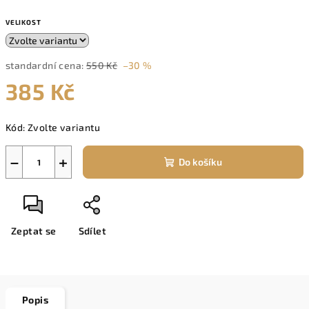
VELIKOST
standardní cena:
550 Kč
–30 %
385 Kč
Měrná
Kód:
Zvolte variantu
cena:
−
+
Do košíku
Zeptat se
Sdílet
Popis