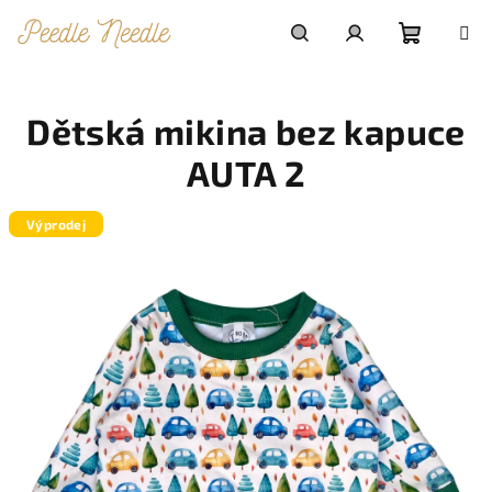
Přejít
na
obsah
Nákupn
Hledat
Přihlášení
Dětská mikina bez kapuce
košík
AUTA 2
Výprodej