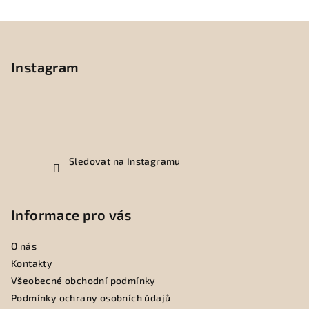
Z
á
p
Instagram
a
t
í
Sledovat na Instagramu
Informace pro vás
O nás
Kontakty
Všeobecné obchodní podmínky
Podmínky ochrany osobních údajů