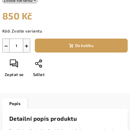
850 Kč
Měrná
Kód:
Zvolte variantu
cena:
−
+
Do košíku
Zeptat se
Sdílet
Popis
Detailní popis produktu