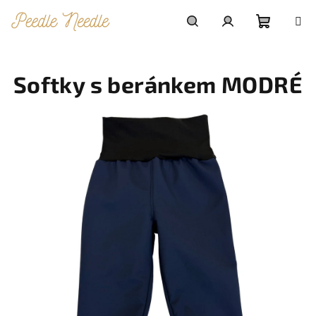
Přejít
na
obsah
Nákupn
Hledat
Přihlášení
Softky s beránkem MODRÉ
košík