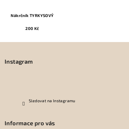
Nákrčník TYRKYSOVÝ
200 Kč
Z
á
p
Instagram
a
t
í
Sledovat na Instagramu
Informace pro vás