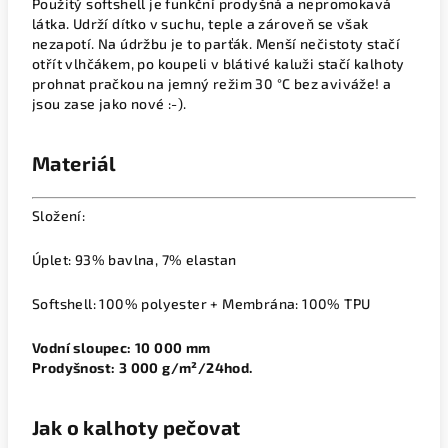
Použitý softshell je funkční prodyšná a nepromokavá
látka. Udrží dítko v suchu, teple a zároveň se však
nezapotí. Na údržbu je to parťák. Menší nečistoty stačí
otřít vlhčákem, po koupeli v blátivé kaluži stačí kalhoty
prohnat pračkou na jemný režim 30 °C bez aviváže! a
jsou zase jako nové :-).
Materiál
Složení:
Úplet: 93% bavlna, 7% elastan
Softshell: 100% polyester + Membrána: 100% TPU
Vodní sloupec: 10 000 mm
Prodyšnost: 3 000 g/m²/24hod.
Jak o kalhoty pečovat