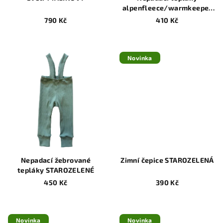
alpenfleece/warmkeeper
MODRÉ
790 Kč
410 Kč
Novinka
Nepadací žebrované
Zimní čepice STAROZELENÁ
tepláky STAROZELENÉ
450 Kč
390 Kč
Novinka
Novinka