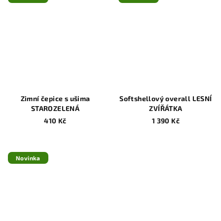
Zimní čepice s ušima
Softshellový overall LESNÍ
STAROZELENÁ
ZVÍŘÁTKA
410 Kč
1 390 Kč
Novinka