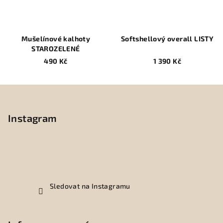
Mušelínové kalhoty
Softshellový overall LISTY
STAROZELENÉ
490 Kč
1 390 Kč
Z
á
p
Instagram
a
t
í
Sledovat na Instagramu