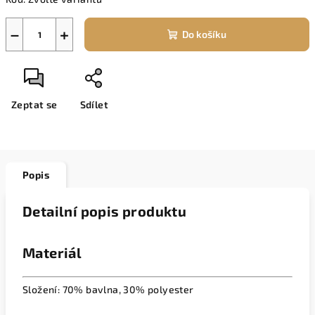
cena:
−
+
Do košíku
Zeptat se
Sdílet
Popis
Detailní popis produktu
Materiál
Složení: 70% bavlna, 30% polyester