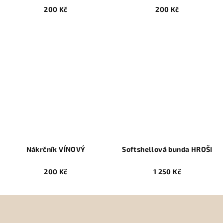
200 Kč
200 Kč
Nákrčník VÍNOVÝ
Softshellová bunda HROŠI
200 Kč
1 250 Kč
Z
á