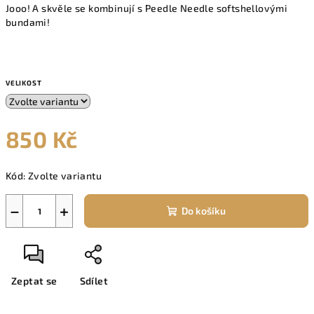
Jooo! A skvěle se kombinují s Peedle Needle softshellovými
bundami!
VELIKOST
850 Kč
Měrná
Kód:
Zvolte variantu
cena:
−
+
Do košíku
Zeptat se
Sdílet