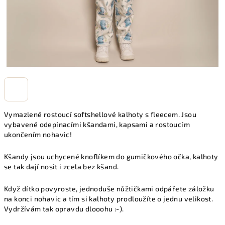
Vymazlené rostoucí softshellové kalhoty s fleecem. Jsou
vybavené odepínacími kšandami, kapsami a rostoucím
ukončením nohavic!
Kšandy jsou uchycené knoflíkem do gumičkového očka, kalhoty
se tak dají nosit i zcela bez kšand.
Když dítko povyroste, jednoduše nůžtičkami odpářete záložku
na konci nohavic a tím si kalhoty prodloužíte o jednu velikost.
Vydržívám tak opravdu dlooohu :-).