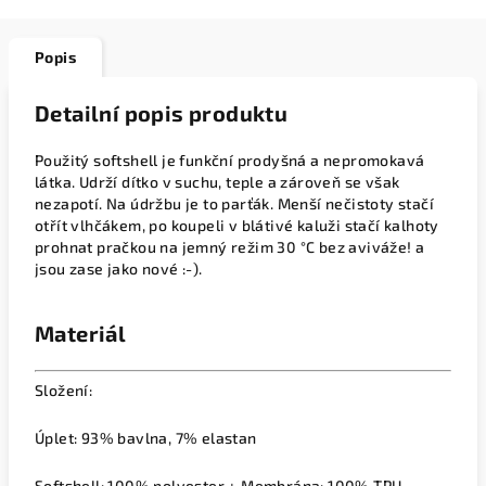
Popis
Detailní popis produktu
Použitý softshell je funkční prodyšná a nepromokavá
látka. Udrží dítko v suchu, teple a zároveň se však
nezapotí. Na údržbu je to parťák. Menší nečistoty stačí
otřít vlhčákem, po koupeli v blátivé kaluži stačí kalhoty
prohnat pračkou na jemný režim 30 °C bez aviváže! a
jsou zase jako nové :-).
Materiál
Složení:
Úplet: 93% bavlna, 7% elastan
Softshell: 100% polyester + Membrána: 100% TPU