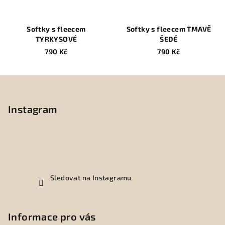
Softky s fleecem
Softky s fleecem TMAVĚ
TYRKYSOVÉ
ŠEDÉ
790 Kč
790 Kč
Z
á
p
Instagram
a
t
í
Sledovat na Instagramu
Informace pro vás