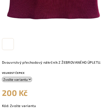
Dvouvrstvý přechodový nákrčník Z ŽEBROVANÉHO ÚPLETU.
VELIKOST ČEPICE
200 Kč
Měrná
Kód:
Zvolte variantu
cena: