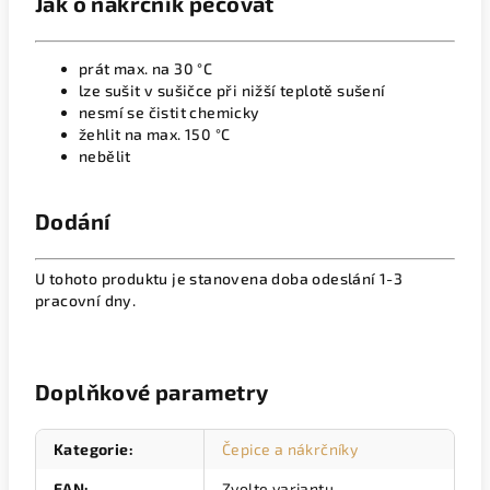
Jak o nákrčník pečovat
prát max. na 30 °C
lze sušit v sušičce při nižší teplotě sušení
nesmí se čistit chemicky
žehlit na max. 150 °C
nebělit
Dodání
U tohoto produktu je stanovena doba odeslání 1-3
pracovní dny.
Doplňkové parametry
Kategorie
:
Čepice a nákrčníky
EAN
:
Zvolte variantu