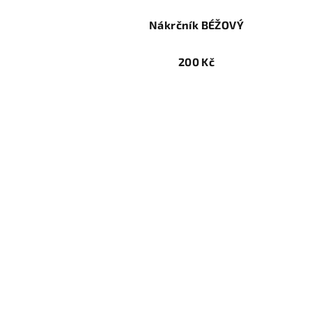
Nákrčník BÉŽOVÝ
200 Kč