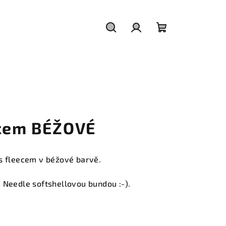
Hledat
Přihlášení
Nákupní
košík
ecem BÉŽOVÉ
 s fleecem v béžové barvě.
 Needle softshellovou bundou :-).