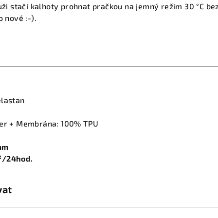
luži stačí kalhoty prohnat pračkou na jemný režim 30 °C be
o nové :-).
elastan
ster + Membrána: 100% TPU
 mm
²/24hod.
vat