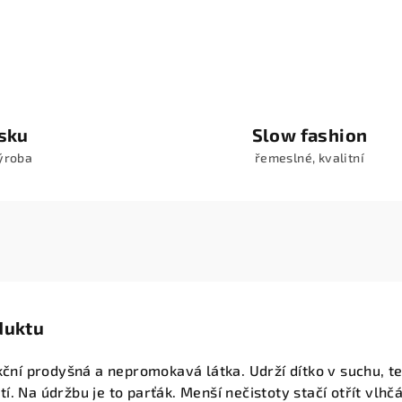
esku
Slow fashion
výroba
řemeslné, kvalitní
duktu
nkční prodyšná a nepromokavá látka. Udrží dítko v suchu, t
í. Na údržbu je to parťák. Menší nečistoty stačí otřít vlhč