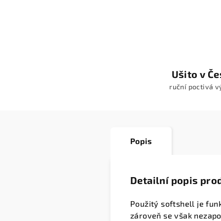
Ušito v Č
ruční poctivá 
Popis
Detailní popis pro
Použitý softshell je fu
zároveň se však nezapot