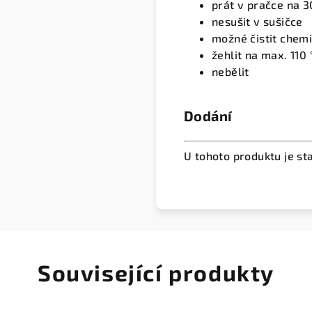
prát v pračce na 3
nesušit v sušičce
možné čistit chem
žehlit na max. 110 
nebělit
Dodání
U tohoto produktu je st
Související produkty