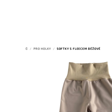
Přejít
na
obsah
/
PRO HOLKY
/
SOFTKY S FLEECEM BÉŽOVÉ
DOMŮ