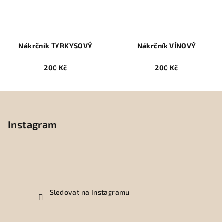
Nákrčník TYRKYSOVÝ
Nákrčník VÍNOVÝ
200 Kč
200 Kč
Z
á
p
Instagram
a
t
í
Sledovat na Instagramu