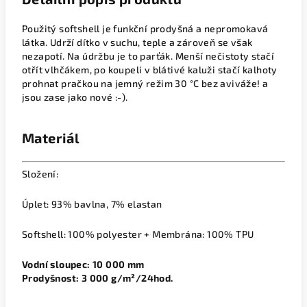
Použitý softshell je funkční prodyšná a nepromokavá
látka. Udrží dítko v suchu, teple a zároveň se však
nezapotí. Na údržbu je to parťák. Menší nečistoty stačí
otřít vlhčákem, po koupeli v blátivé kaluži stačí kalhoty
prohnat pračkou na jemný režim 30 °C bez aviváže! a
jsou zase jako nové :-).
Materiál
Složení:
Úplet: 93% bavlna, 7% elastan
Softshell: 100% polyester + Membrána: 100% TPU
Vodní sloupec: 10 000 mm
Prodyšnost: 3 000 g/m²/24hod.