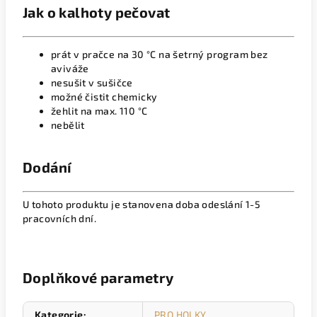
Jak o kalhoty pečovat
prát v pračce na 30 °C na šetrný program bez
aviváže
nesušit v sušičce
možné čistit chemicky
žehlit na max. 110 °C
nebělit
Dodání
U tohoto produktu je stanovena doba odeslání 1-5
pracovních dní.
Doplňkové parametry
Kategorie
:
PRO HOLKY