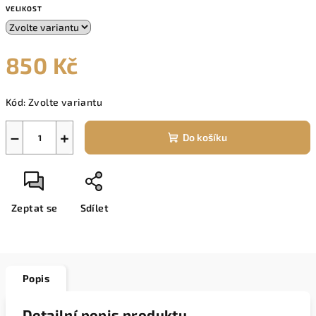
VELIKOST
850 Kč
Měrná
Kód:
Zvolte variantu
cena:
−
+
Do košíku
Zeptat se
Sdílet
Popis
Detailní popis produktu