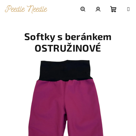
Přejít
na
obsah
Nákupn
Hledat
Přihlášení
Softky s beránkem
košík
OSTRUŽINOVÉ